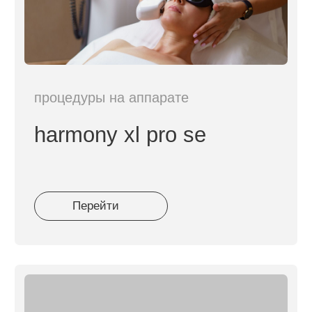
уровне
.
Подходит для всех типов кожи.
процедура Jet Peel
Газожидкостный пилинг, который
очищает кожу под давлением
кислорода.
Отлично
подходит даже
чувствительной и воспалённой
коже
, работает без контакта с
поверхностью.