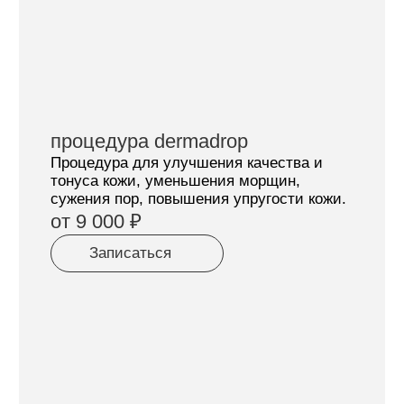
соблюдение всех медицинских
стандартов.
4
Честные рекомендации
Не назначаем лишние процедуры –
подберем именно то, что отвечает Вашим
запросам.
5
Видимый результат
Вы сможете оценить эффект от
процедуры уже после первого сеанса.