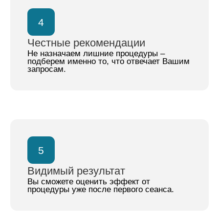
процедуры на аппарате
jet peel
Перейти
rsl-скульптурирование на
аппарате