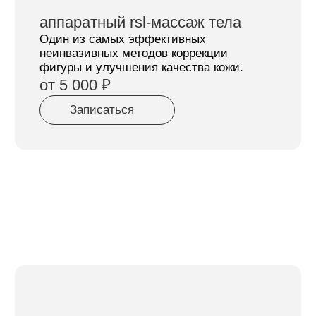
Современное оборудование
последнего поколения
Мы выполняем процедуры на
аппаратах Dermadrop, Harmony XL Pro,
Icoone Laser, Hydrafacial и других.
2
Индивидуальный подход
Наши опытные специалисты подберут
протокол под Вашу кожу, возраст и цели.
3
Высокий уровень безопасности
Строгий контроль стерильности и