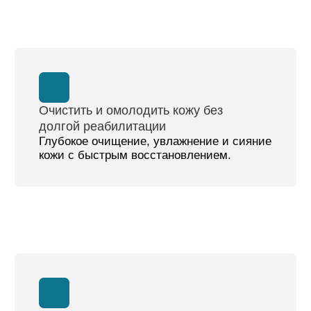
Подтянуть кожу лица и скорректировать
фигуру
За лифтингом овала лица и заметным
улучшением контуров тела без операций.
хиты услуг
микротоковая терапия
Неинвазивная аппаратная процедура для
стимуляции клеток кожи, мышц,