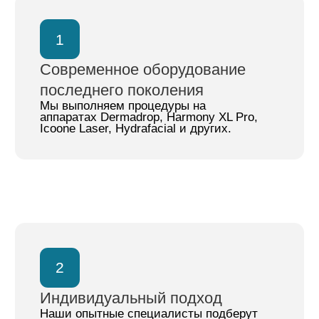
Перейти
лазерная эпиляция на
аппарате
magic one
Перейти