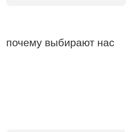
аппаратная
косметология
процедуры на аппарате
dermadrop