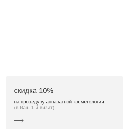
(в Ваш 1-й визит)
с чем к нам приходят?
Избавиться от нежелательных волос
навсегда
За гладкой кожей без ежедневного бритья
и вросших волос.