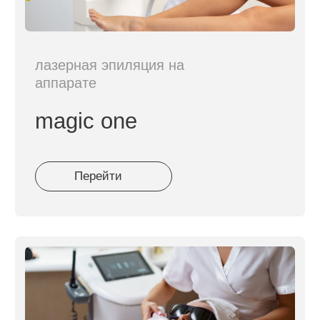
сравнение
технологий
Сравнили наиболее популярные и часто
выбираемые аппаратные технологии,
которые решают самые распространённые
запросы наших клиентов.
фотодинамическая терапия
heleo4
Технология света разных длин волн
проникает в кожу на разную глубину и
запускает
естественные процессы
восстановления на клеточном