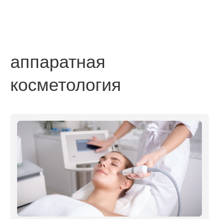
beautylizer
Перейти
процедуры на аппарате
lasertech h2
Перейти