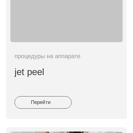
процедура Harmony XL Pro SE
Многофункциональная лазерная
платформа.
Один аппарат решает множество
задач:
фотоомоложение, удаление
пигмента, сосудов, акне и постакне
.