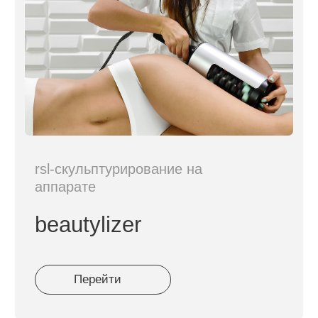
процедура Lasertech H2
Лазерная процедура очищения и
обновления кожи с использованием
карбонового состава.
Идеально подходит для
сужения пор,
уменьшения жирности,
выравнивания тона и свежего
сияния кожи
.
процедура Dermadrop
Безинъекционная мезотерапия под
высоким давлением.
Глубоко доставляет в кожу
витамины,
гиалурон и пептиды без уколов
.