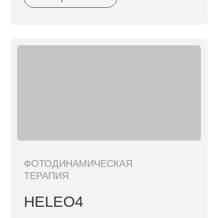
Подготовка зоны (очищение,
нанесение специального геля)
3
Проведение аппаратной процедуры
4
Завершающий уход и
рекомендации по следующему
этапу
примеры работ