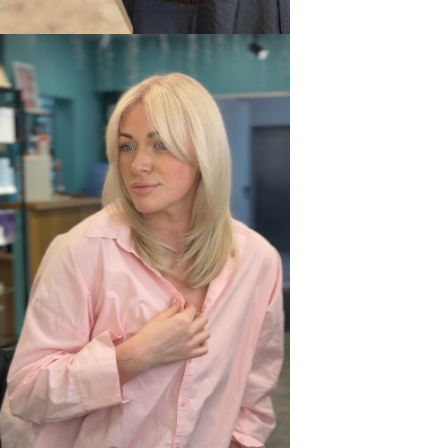
Мед. лицензия № Л041−1 162−50/1 010 400
©
Белая Линия 2015-2026 Все права защищены
ООО «КОСМОСИТИ» ИНН 7707744960
ОГРН 1117746182344
Незаконное копирование материалов сайта
преследуется по закону.
Обработка персональных данных
Политика конфиденциальности
Дизайн и разработка
Бьюти Альянс