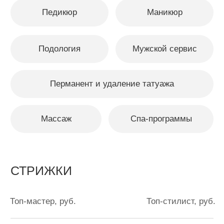
Женская стрижка (средние волосы)
2.700
3.500
Женская стрижка (длинные волосы)
3.500
3.900
Мужская модельная стрижка
1.700
1.900
Мужская удлинённая стрижка
2.000
-
Челка
700
1.000
Концы