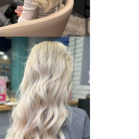
Топ-стилист, колорист
Топ-мастер, колорист
опыт работы: 20 лет
опыт работы: 20 лет
Записаться
Записаться
бренды, с которыми
мы работаем