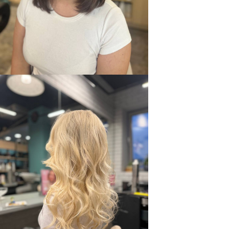
асель
нонна михаилидис
байтокоева